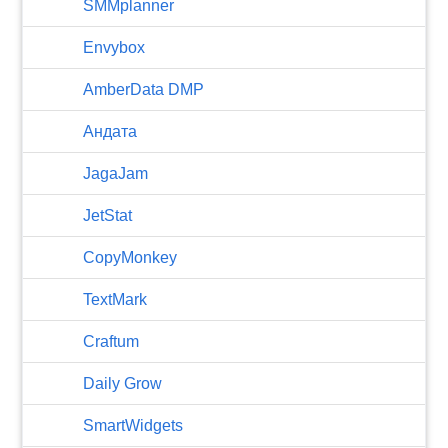
SMMplanner
Envybox
AmberData DMP
Андата
JagaJam
JetStat
CopyMonkey
TextMark
Craftum
​Daily Grow
SmartWidgets