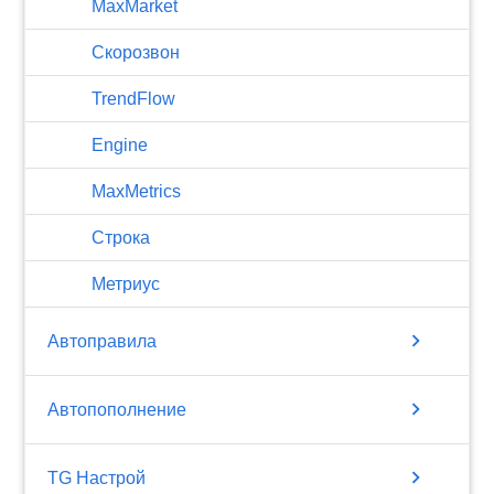
MaxMarket
Скорозвон
TrendFlow
Engine
MaxMetrics
Строка
Метриус
chevron_right
Автоправила
chevron_right
Автопополнение
chevron_right
TG Настрой