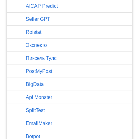
AICAP Predict
Seller GPT
Roistat
Экспекто
Пиксель Тулс
PostMyPost
BigData
Api Monster
SplitTest
EmailMaker
Botpot