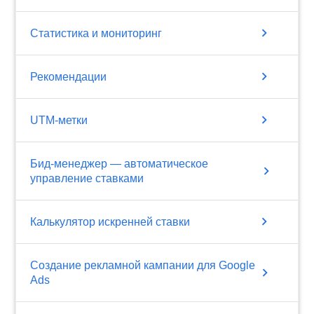
chevron_right
Статистика и мониторинг
chevron_right
Рекомендации
chevron_right
UTM-метки
Бид-менеджер — автоматическое
chevron_right
управление ставками
chevron_right
Калькулятор искренней ставки
Создание рекламной кампании для Google
chevron_right
Ads