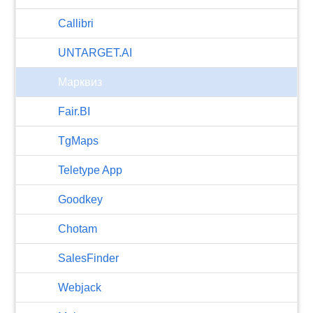
Callibri
UNTARGET.AI
Марквиз
Fair.BI
TgMaps
Teletype App
Goodkey
Chotam
SalesFinder
Webjack