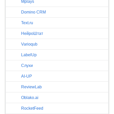
Mplays
Domino CRM
Text.ru
НейроШтат
Varioqub
LabelUp
Слухи
AI-UP
ReviewLab
Oblako.ai
RocketFeed