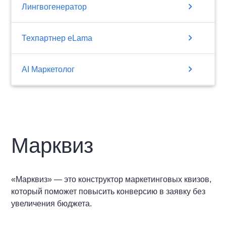
chevron_right
Лингвогенератор
chevron_right
Техпартнер eLama
chevron_right
AI Маркетолог
Марквиз
«Марквиз» — это конструктор маркетинговых квизов,
который поможет повысить конверсию в заявку без
увеличения бюджета.